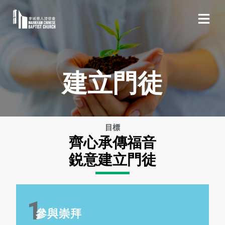
建立門徒
目標
齊心承傳福音
鋭意建立門徒
1
參與崇拜