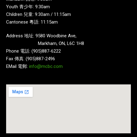
Youth 青少年: 9:30am
Children 兒童: 9:30am / 11:15am
Cantonese 粵語: 11:15am
Address 地址: 9580 Woodbine Ave,
Markham, ON, L6C 1H8
Phone 電話: (905)887-6222
Fax 傳真: (905)887-2496
EMail 電郵:
info@mcbc.com