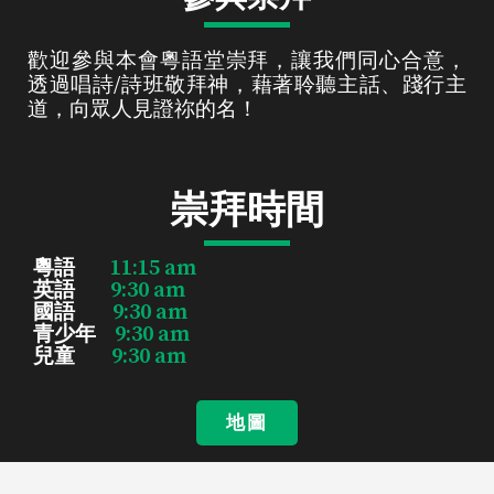
歡迎參與本會粵語堂崇拜，讓我們同心合意，
透過唱詩/詩班敬拜神，藉著聆聽主話、踐行主
道，向眾人見證祢的名！
崇拜時間
11:15 am
粵語
9:30 am
英語
9:30 am
國語
9:30 am
青少年
9:30 am
兒童
地圖