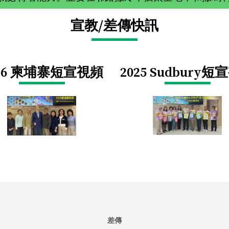
宣教/差傳快訊
026 柬埔寨短宣視頻
2025 Sudbury
短宣
差傳