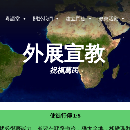
粵語堂
關於我們
建立門徒
教會活動
外展宣教
祝福萬民
使徒行傳 1:8
就必得著能力。並要在耶路撒冷，猶太全地，和撒瑪