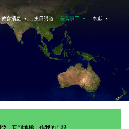
教會消息
主日講道
差傳事工
奉獻
利亞，直到地極，作我的見證。