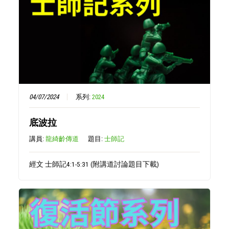
04/07/2024
系列:
2024
底波拉
講員:
龍綺齡傳道
題目:
士師記
經文 士師記4:1-5:31 (附講道討論題目下載)