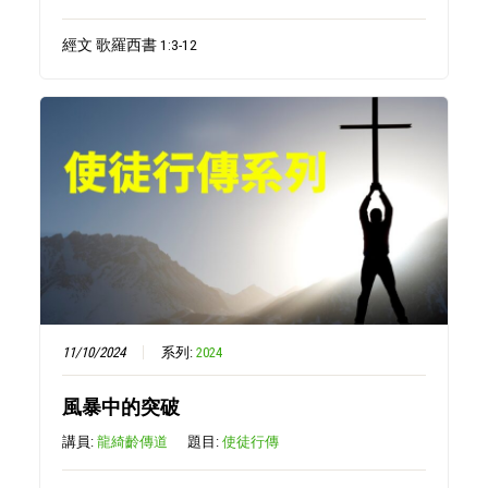
經文 歌羅西書 1:3-12
11/10/2024
系列:
2024
風暴中的突破
講員:
龍綺齡傳道
題目:
使徒行傳