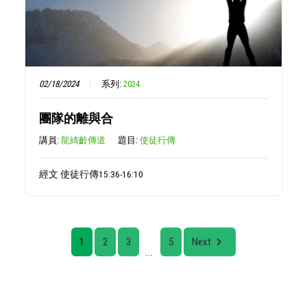
02/18/2024
系列:
2024
團隊的離與合
講員:
龍綺齡傳道
題目:
使徒行傳
經文 使徒行傳15:36-16:10
1
2
3
5
Next
...