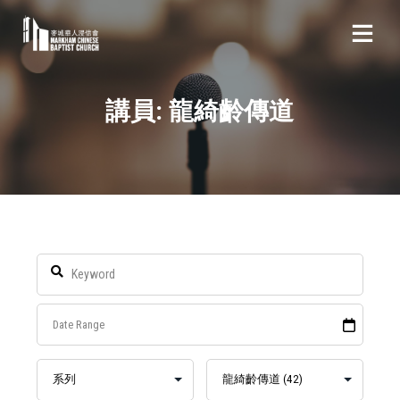
講員: 龍綺齡傳道