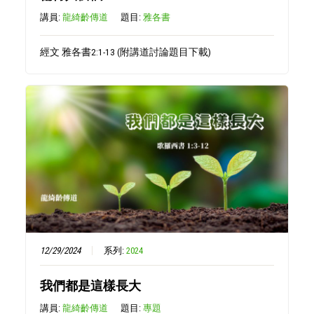
講員:
龍綺齡傳道
題目:
雅各書
經文 雅各書2:1-13 (附講道討論題目下載)
12/29/2024
系列:
2024
我們都是這樣長大
講員:
龍綺齡傳道
題目:
專題