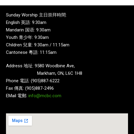
Sunday Worship 主日崇拜時間:
English 英語: 9:30am
Mandarin 国语: 9:30am
Youth 青少年: 9:30am
Children 兒童: 9:30am / 11:15am
Cantonese 粵語: 11:15am
Address 地址: 9580 Woodbine Ave,
Markham, ON, L6C 1H8
Phone 電話: (905)887-6222
Fax 傳真: (905)887-2496
EMail 電郵:
info@mcbc.com