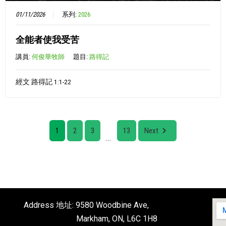
01/11/2026
系列:
2026
全能者使我受苦
講員:
何俊華牧師
題目:
路得記
經文 路得記 1:1-22
1
2
3
13
Next
...
Address 地址: 9580 Woodbine Ave,
Markham, ON, L6C 1H8