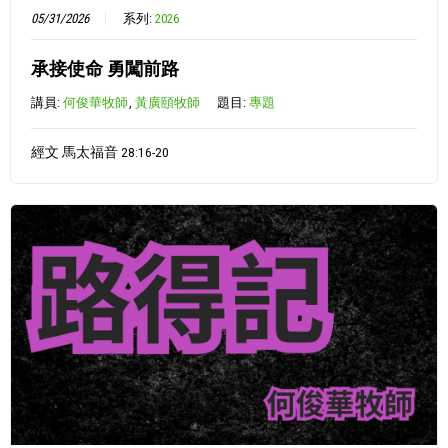
05/31/2026
系列:
2026
承接使命 勇闖前路
講員:
何俊華牧師
,
黃廣頤牧師
題目:
專題
經文 馬太福音 28:16-20