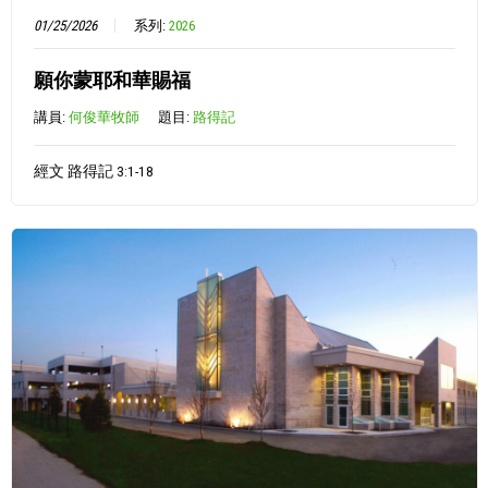
01/25/2026
系列:
2026
願你蒙耶和華賜福
講員:
何俊華牧師
題目:
路得記
經文 路得記 3:1-18