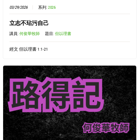
03/29/2026
系列:
2026
立志不玷污自己
講員:
何俊華牧師
題目:
但以理書
經文 但以理書 1:1-21