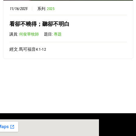
11/16/2025
系列:
2025
看卻不曉得；聽卻不明白
講員:
何俊華牧師
題目:
專題
經文 馬可福音4:1-12