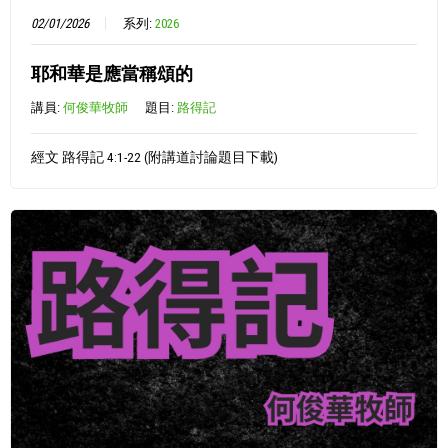
02/01/2026
系列:
2026
耶和華是應當稱頌的
講員:
何俊華牧師
題目:
路得記
經文 路得記 4:1-22 (附講道討論題目下載)