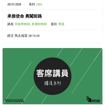
05/31/2026
系列:
2026
承接使命 勇闖前路
講員:
何俊華牧師
,
黃廣頤牧師
題目:
專題
經文 馬太福音 28:16-20