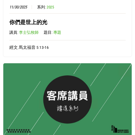
11/30/2025
系列:
2025
你們是世上的光
講員:
李士弘牧師
題目:
專題
經文 馬太福音 5:13-16