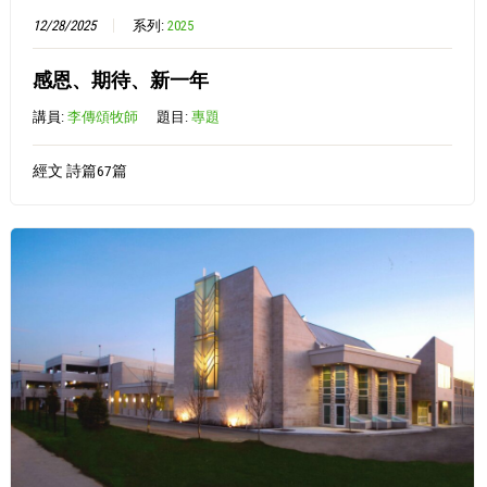
12/28/2025
系列:
2025
感恩、期待、新一年
講員:
李傳頌牧師
題目:
專題
經文 詩篇67篇