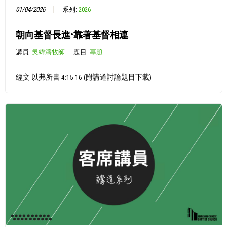
01/04/2026
系列:
2026
朝向基督長進•靠著基督相連
講員:
吳緯濤牧師
題目:
專題
經文 以弗所書 4:15-16 (附講道討論題目下載)