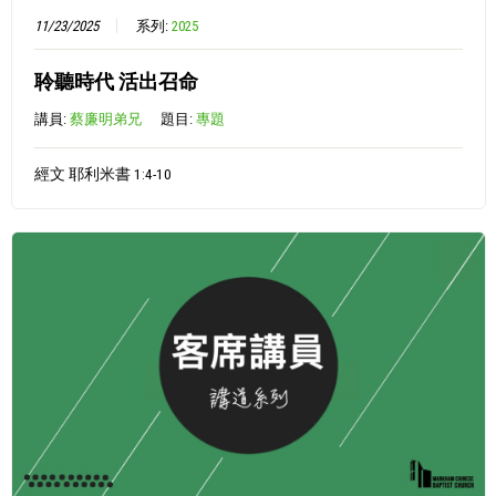
11/23/2025
系列:
2025
聆聽時代 活出召命
講員:
蔡廉明弟兄
題目:
專題
經文 耶利米書 1:4-10