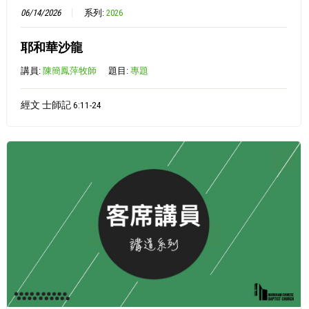
06/14/2026
系列:
2026
耶和華沙龍
講員:
陳簡鳳萍牧師
題目:
專題
經文 士師記 6:11-24