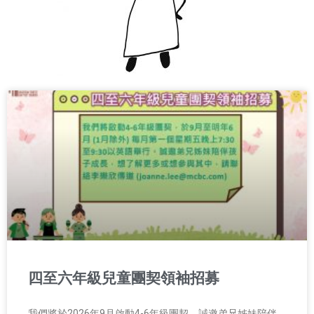
四至六年級兒童團契領袖招募
我們將於2026年9月啟動4-6年級團契，誠邀弟兄姊妹陪伴