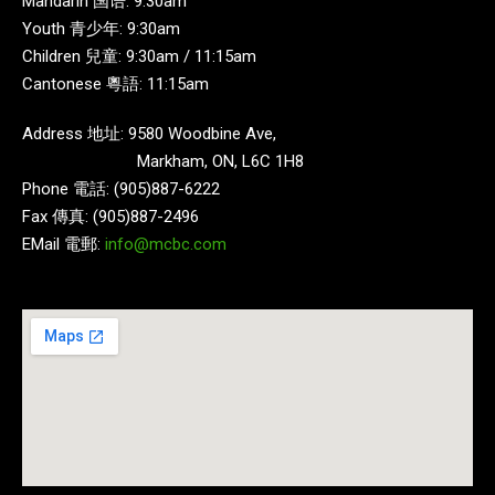
Mandarin 国语: 9:30am
Youth 青少年: 9:30am
Children 兒童: 9:30am / 11:15am
Cantonese 粵語: 11:15am
Address 地址: 9580 Woodbine Ave,
Markham, ON, L6C 1H8
Phone 電話: (905)887-6222
Fax 傳真: (905)887-2496
EMail 電郵:
info@mcbc.com