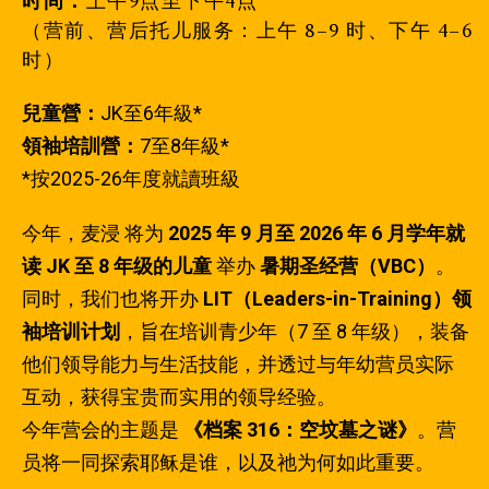
时间：
上午9点至下午4点
（营前、营后托儿服务：上午 8–9 时、下午 4–6
时）
兒童營：
JK至6年級*
領袖培訓營：
7至8年級*
*按2025-26年度就讀班級
今年，麦浸 将为
2025 年 9 月至 2026 年 6 月学年就
读 JK 至 8 年级的儿童
举办
暑期圣经营（VBC）
。
同时，我们也将开办
LIT（Leaders-in-Training）领
袖培训计划
，旨在培训青少年（7 至 8 年级），装备
他们领导能力与生活技能，并透过与年幼营员实际
互动，获得宝贵而实用的领导经验。
今年营会的主题是
《档案 316：空坟墓之谜》
。营
员将一同探索耶稣是谁，以及祂为何如此重要。