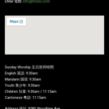
EMail 電郵:
info@mcbc.com
Sunday Worship 主日崇拜時間:
English 英語: 9:30am
Mandarin 国语: 9:30am
Youth 青少年: 9:30am
Children 兒童: 9:30am / 11:15am
Cantonese 粵語: 11:15am
Address 地址: 9580 Woodbine Ave,