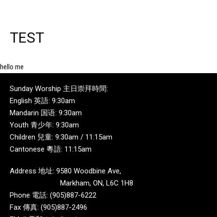
TEST
hello me
Sunday Worship 主日崇拜時間:
English 英語: 9:30am
Mandarin 国语: 9:30am
Youth 青少年: 9:30am
Children 兒童: 9:30am / 11:15am
Cantonese 粵語: 11:15am
Address 地址: 9580 Woodbine Ave,
Markham, ON, L6C 1H8
Phone 電話: (905)887-6222
Fax 傳真: (905)887-2496