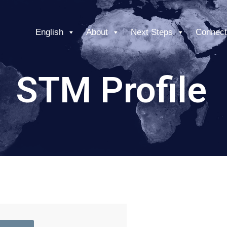
English
About
Next Steps
Connect
STM Profile