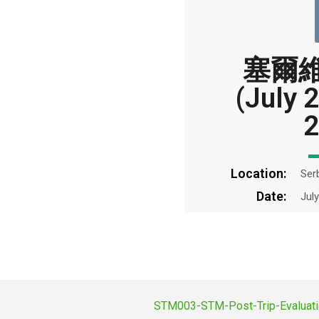
塞爾維亞
(July 
2
Location:
Ser
Date:
Jul
STM003-STM-Post-Trip-Evaluat