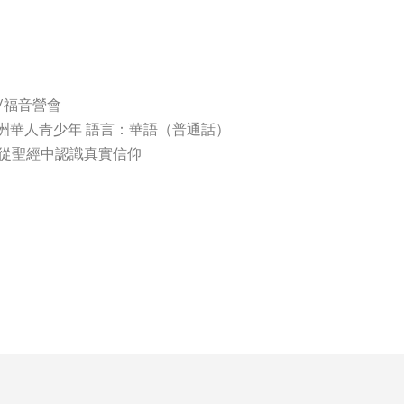
/福音營會
歲歐洲華人青少年 語言：華語（普通話）
從聖經中認識真實信仰