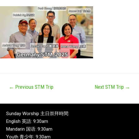
←
Previous STM Trip
Next STM Trip
→
Sunday Worship 主日崇拜時間:
English 英語: 9:30am
Mandarin 国语: 9:30am
Youth 青少年: 9:30am