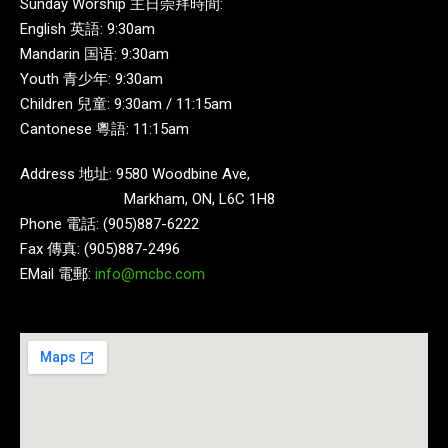
Sunday Worship 主日崇拜時間:
English 英語: 9:30am
Mandarin 国语: 9:30am
Youth 青少年: 9:30am
Children 兒童: 9:30am / 11:15am
Cantonese 粵語: 11:15am
Address 地址: 9580 Woodbine Ave,
Markham, ON, L6C 1H8
Phone 電話: (905)887-6222
Fax 傳真: (905)887-2496
EMail 電郵:
info@mcbc.com