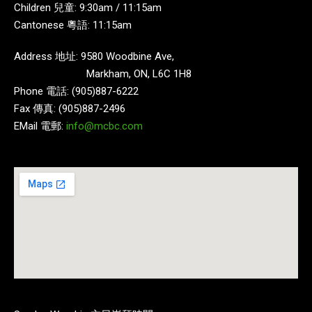
Children 兒童: 9:30am / 11:15am
Cantonese 粵語: 11:15am
Address 地址: 9580 Woodbine Ave,
Markham, ON, L6C 1H8
Phone 電話: (905)887-6222
Fax 傳真: (905)887-2496
EMail 電郵:
info@mcbc.com