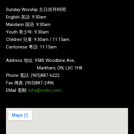
Sunday Worship 主日崇拜時間:
English 英語: 9:30am
Mandarin 国语: 9:30am
Youth 青少年: 9:30am
Children 兒童: 9:30am / 11:15am
Cantonese 粵語: 11:15am
Address 地址: 9580 Woodbine Ave,
Markham, ON, L6C 1H8
Phone 電話: (905)887-6222
Fax 傳真: (905)887-2496
EMail 電郵:
info@mcbc.com