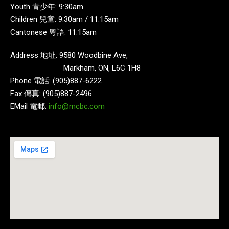
Youth 青少年: 9:30am
Children 兒童: 9:30am / 11:15am
Cantonese 粵語: 11:15am
Address 地址: 9580 Woodbine Ave,
Markham, ON, L6C 1H8
Phone 電話: (905)887-6222
Fax 傳真: (905)887-2496
EMail 電郵:
info@mcbc.com