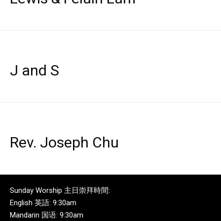
J and S
Rev. Joseph Chu
Sunday Worship 主日崇拜時間:
English 英語: 9:30am
Mandarin 国语: 9:30am